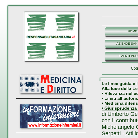
HOME
AZIENDE SAN.
EVENTI PRO
Co
Le linee guida e 
Alla luce della L
• Rilevanza nel 
_________________________
• Limiti all’auto
• Medicina difens
• Giurisprudenza 
di Umberto Gen
con il contribu
Michelangelo C
_________________________
Serpetti - Attil