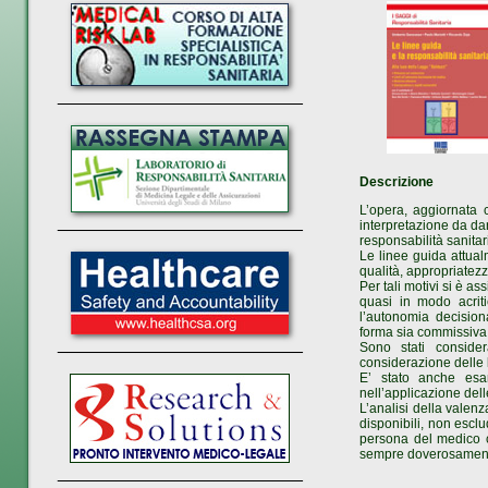
_________________________
Descrizione
L’opera, aggiornata 
_________________________
interpretazione da dar
responsabilità sanitar
Le linee guida attual
qualità, appropriatezz
Per tali motivi si è 
quasi in modo acriti
l’autonomia decision
forma sia commissiva 
_________________________
Sono stati conside
considerazione delle l
E’ stato anche esam
nell’applicazione dell
L’analisi della valenz
disponibili, non esclu
persona del medico ch
sempre doverosamente 
_________________________